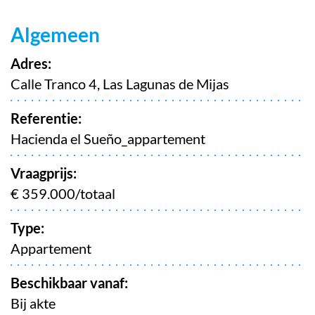
Kenmerken
Algemeen
Adres:
Calle Tranco 4, Las Lagunas de Mijas
Referentie:
Hacienda el Sueño_appartement
Vraagprijs:
€ 359.000/totaal
Type:
Appartement
Beschikbaar vanaf:
Bij akte