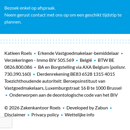
Bezoek enkel op afspraak.
Neem gerust contact met ons op om een geschikt tijdstip te
plannen.
Katleen Roels
Erkende Vastgoedmakelaar-bemiddelaar
•
•
Verzekeringen - Immo BIV 505.569
België
BTW BE
•
•
0826.800.086
BA en Borgstelling via AXA Belgium (polisnr.
•
730.390.160)
Derdenrekening BE83 6528 1315 4015
•
Toezichthoudende autoriteit: Beroepsinstituut van
Vastgoedmakelaars, Luxemburgstraat 16 B te 1000 Brussel
Onderworpen aan de deontologische code van het BIV
•
© 2026
Zakenkantoor Roels
Developed by Zabun
•
•
Disclaimer
Privacy policy
Wettelijke info
•
•