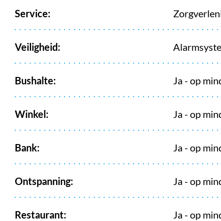
Service:
Zorgverlen
Veiligheid:
Alarmsyste
Bushalte:
Ja - op mi
Winkel:
Ja - op mi
Bank:
Ja - op mi
Ontspanning:
Ja - op mi
Restaurant:
Ja - op mi