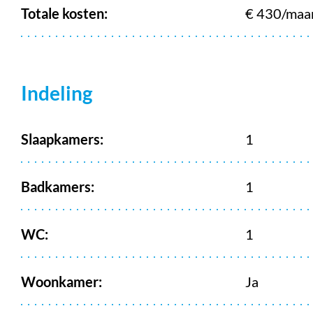
Totale kosten:
€ 430/maa
Indeling
Slaapkamers:
1
Badkamers:
1
WC:
1
Woonkamer:
Ja