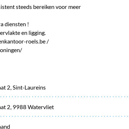
sistent steeds bereiken voor meer
a diensten !
ervlakte en ligging.
enkantoor-roels.be /
woningen/
aat 2, Sint-Laureins
aat 2, 9988 Watervliet
aand