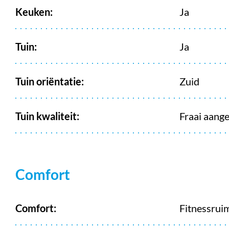
Keuken:
Ja
Tuin:
Ja
Tuin oriëntatie:
Zuid
Tuin kwaliteit:
Fraai aang
Comfort
Comfort:
Fitnessrui