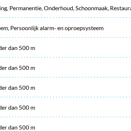
ing, Permanentie, Onderhoud, Schoonmaak, Restaur
em, Persoonlijk alarm- en oproepsysteem
nder dan 500 m
nder dan 500 m
nder dan 500 m
nder dan 500 m
nder dan 500 m