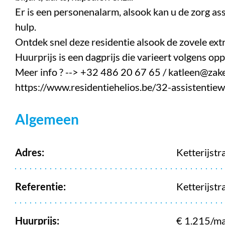
Er is een personenalarm, alsook kan u de zorg as
hulp.
Ontdek snel deze residentie alsook de zovele extr
Huurprijs is een dagprijs die varieert volgens opp
Meer info ? --> +32 486 20 67 65 / katleen@zak
https://www.residentiehelios.be/32-assistentie
Kenmerken
Algemeen
Adres:
Ketterijstr
Referentie:
Ketterijstr
Huurprijs:
€ 1.215/m