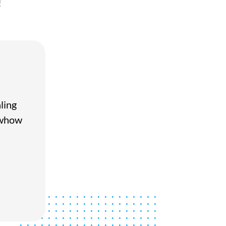
!
ling
owhow