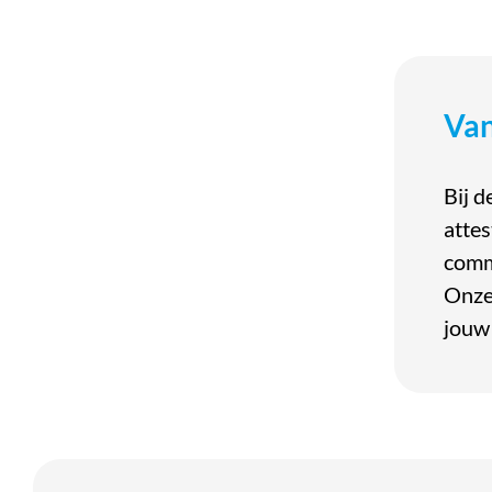
Van
Bij d
attes
comme
Onze 
jouw 