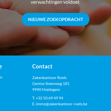
verwachtingen voldoet.
NIEUWE ZOEKOPDRACHT
e
Contact
en
Zakenkantoor Roels
Gentse Steenweg 181
9990 Maldegem
T.
+32 50 69 49 94
E.
immo@zakenkantoor-roels.be