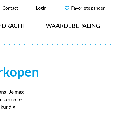
Contact
Login
Favoriete panden
PDRACHT
WAARDEBEPALING
rkopen
ons! Je mag
n correcte
skundig