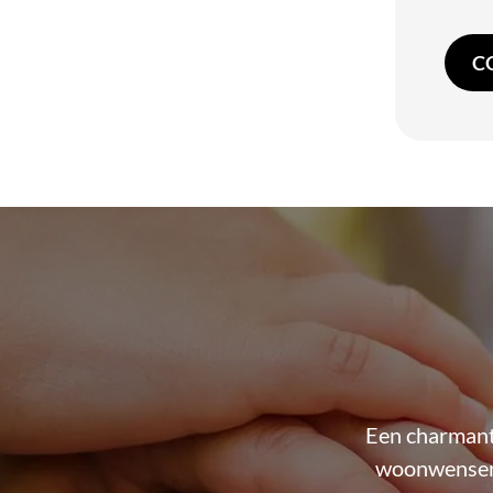
C
Een charmante
woonwensen 