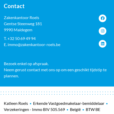
Contact
Zakenkantoor Roels
Gentse Steenweg 181
9990 Maldegem
T.
+32 50 69 49 94
E.
immo@zakenkantoor-roels.be
Bezoek enkel op afspraak.
Neem gerust contact met ons op om een geschikt tijdstip te
plannen.
Katleen Roels
Erkende Vastgoedmakelaar-bemiddelaar
•
•
Verzekeringen - Immo BIV 505.569
België
BTW BE
•
•